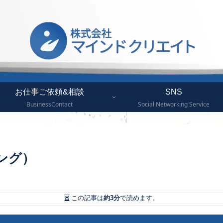
お仕事ご依頼&相談
SNS
BusinessContact
Social Networking Service
ング）
この記事は
約3分
で読めます。