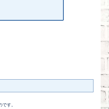
。
のです。