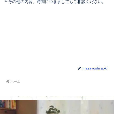
＊その他の内容、時間につきましてもご相談ください。
弊社は、個⼈情報の正確性及び安全性確保のために、セ
キュリティに万全の対策を講じています。ご本⼈の照会
お客さまがご本⼈の個⼈情報の照会・修正・削除などを
ご希望される場合には、ご本⼈であることを確認の上、
対応させていただきます。
■ 法令、規範の遵守と見直し
弊社は、保有する個⼈情報に関して適⽤される⽇本の法
masayoshi aoki
令、その他規範を遵守するとともに、本ポリシーの内容
ホーム
を適宜⾒直し、その改善に努めます。
■ お問い合わせ
弊社の個⼈情報の取扱に関するお問い合せは下記までご