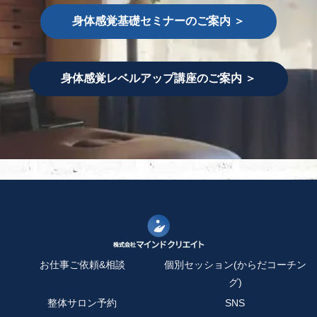
連絡ください。
身体感覚基礎セミナーのご案内 ＞
株式会社マインドクリエイト
スタジオamo
身体感覚レベルアップ講座のご案内 ＞
〒160-0023 新宿区⻄新宿6-16-7
TEL： 03-6811-2545
Mail： info@aomasa.net
お仕事ご依頼&相談
個別セッション(からだコーチン
グ)
整体サロン予約
SNS