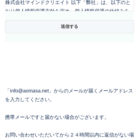
株式会社マインドクリエイト 以下「弊社」は、以下のと
おり個⼈情報保護⽅針を定め、個⼈情報保護の仕組みを
構築し、全従業員に個⼈情報保護の重要性の認識と取組
みを徹底させることにより、個⼈情報の保護を推進致し
ます。
■ 個人情報の管理
弊社は、お客さまの個⼈情報を正確かつ最新の状態に保
ち、個⼈情報への不正アクセス・紛失・ 破損・改ざん・
漏洩などを防⽌するため、セキュリティシステムの維
「info@aomasa.net」からのメールが届くメールアドレス
持・管理体制の整備・社員教育の徹底等の必要な措置を
を入力してください。
講じ、安全対策を実施し個⼈情報の厳重な管理を⾏ない
ます。
携帯メールですと届かない場合がございます。
■ 個人情報の利用目的
お問い合わせいただいてから２４時間以内に返信がない場