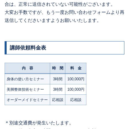
合は、正常に送信されていない可能性がございます。
お客さまからお預かりした個⼈情報は、弊社からのご連
大変お手数ですが、もう一度お問い合わせフォームより再
絡や業務のご案内やご質問に対する回答として、電⼦メ
送信してくださいますようお願いいたします。
ールや資料のご送付に利⽤いたします。
■ 個人情報の第三者への開示・提供の禁止
講師依頼料金表
弊社は、お客さまよりお預かりした個⼈情報を適切に管
理し、次のいずれかに該当する場合を除き、個⼈情報を
内 容
時 間
料 金
第三者に開⽰いたしません。
身体の使い方セミナー
3時間
100,000円
•お客さまの同意がある場合
美脚整体技術セミナー
3時間
100,000円
•お客さまが希望されるサービスを⾏なうために弊社が業
オーダーメイドセミナー
応相談
応相談
務を委託する業者に対して開⽰する場合
•法令に基づき開⽰することが必要である場合
＊別途交通費が発生いたします。
■ 個人情報の安全対策