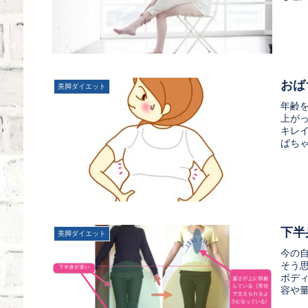
おば
美脚ダイエット
年齢
上が
キレ
ばちゃ
下半
美脚ダイエット
今の
そう
ボデ
容や量