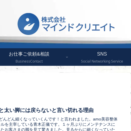
お仕事ご依頼&相談
SNS
BusinessContact
Social Networking Service
と太い脚には戻らないと言い切れる理由
がどんどん細くなっていくんです！と言われました。amo美容整体
ールを主宰している青木正儀です。１ヶ月ぶりにメンテナンスに
れたお客さまの脚を見て驚きました。見るからに細くなっていた