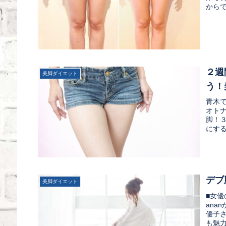
からで
２週
美脚ダイエット
う！
青木
オト
脚！
にする
デブ
美脚ダイエット
■女
an
優子
も魅力