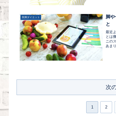
脚や
美脚ダイエット
と
最近
とは
ニの
あまり
次
1
2