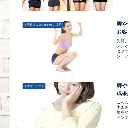
脚や
美脚整体スタジオamoの様子
お客
先日
スン
タジ
ン」と
脚や
美脚ダイエット
成果
こん
木ま
集を
ィング