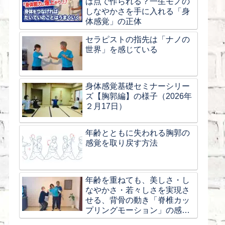
は点で作られる？一生モノの
しなやかさを手に入れる「身
体感覚」の正体
セラピストの指先は「ナノの
世界」を感じている
身体感覚基礎セミナーシリー
ズ【胸郭編】の様子（2026年
２月17日）
年齢とともに失われる胸郭の
感覚を取り戻す方法
年齢を重ねても、美しさ・し
なやかさ・若々しさを実現さ
せる、背骨の動き「脊椎カッ
プリングモーション」の感覚
とは？