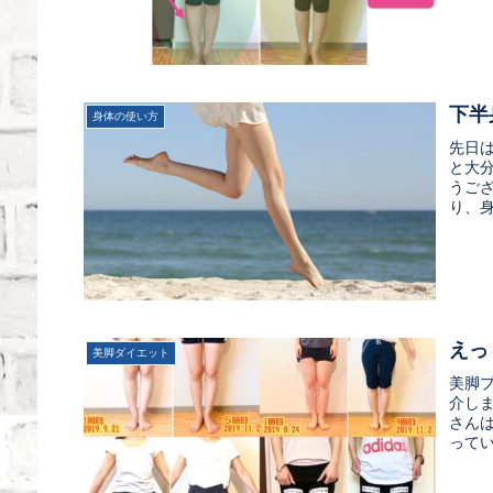
下半
身体の使い方
先日
と大
うご
り、身
えっ
美脚ダイエット
美脚
介し
さん
ってい