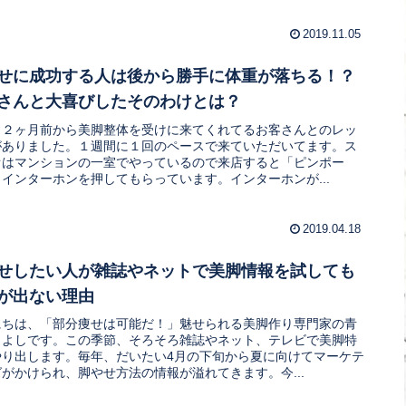
2019.11.05
せに成功する人は後から勝手に体重が落ちる！？
さんと大喜びしたそのわけとは？
、２ヶ月前から美脚整体を受けに来てくれてるお客さんとのレッ
がありました。１週間に１回のペースで来ていただいてます。ス
オはマンションの一室でやっているので来店すると「ピンポー
インターホンを押してもらっています。インターホンが...
2019.04.18
せしたい人が雑誌やネットで美脚情報を試しても
が出ない理由
にちは、「部分痩せは可能だ！」魅せられる美脚作り専門家の青
さよしです。この季節、そろそろ雑誌やネット、テレビで美脚特
やり出します。毎年、だいたい4月の下旬から夏に向けてマーケテ
がかけられ、脚やせ方法の情報が溢れてきます。今...