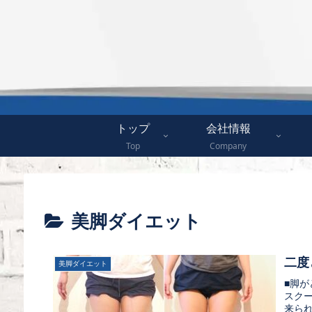
トップ
会社情報
Top
Company
美脚ダイエット
二度
美脚ダイエット
■脚
スク
来ら