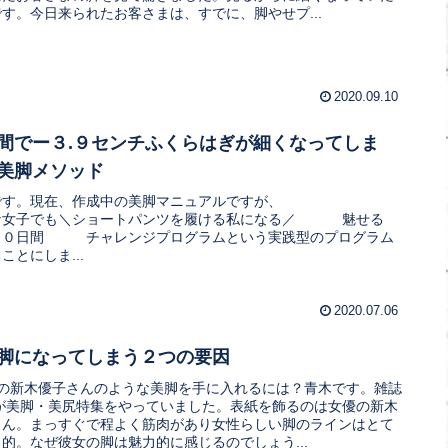
す。今日来られたお客さまは、すでに、脚やせプ...
2020.09.10
間でー３.９センチふくらはぎが細くなってしま
美脚メソッド
です。現在、作成中の美脚マニュアルですが、
ナ女子でも＼ショートパンツを履ける私になる／ 魅せる
３０日間 チャレンジプログラムという実践型のプログラム
ことにしま...
2020.07.06
脚になってしまう２つの要因
優の新木優子さんのような美脚を手に入れるには？青木です。雑誌
anが美脚・美尻特集をやっていました。表紙を飾るのは女優の新木
さん。まっすぐで程よく筋肉があり女性らしい脚のラインはとて
的。なぜ彼女の脚は魅力的に感じるのでしょう...