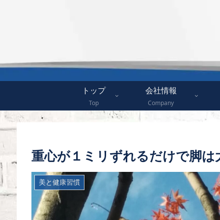
トップ
会社情報
Top
Company
重心が１ミリずれるだけで脚は
美と健康習慣