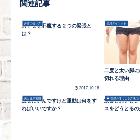
関連記事
身体の使い方
美脚ダイエット
脚やせを邪魔する２つの緊張と
は？
二度と太い脚に
切れる理由
2017.10.18
美と健康習慣
◆ 理想の体になる方法(ダ
痩せたいんですけど運動は何をす
栄養とおいしさ
ればいいですか？
スをどうとるの