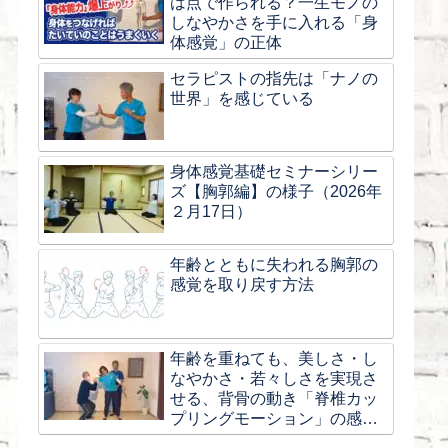
は点で作られる？一生モノの
しなやかさを手に入れる「身
体感覚」の正体
セラピストの指先は「ナノの
世界」を感じている
身体感覚基礎セミナーシリー
ズ【胸郭編】の様子（2026年
２月17日）
年齢とともに失われる胸郭の
感覚を取り戻す方法
年齢を重ねても、美しさ・し
なやかさ・若々しさを実現さ
せる、背骨の動き「脊椎カッ
プリングモーション」の感覚
とは？