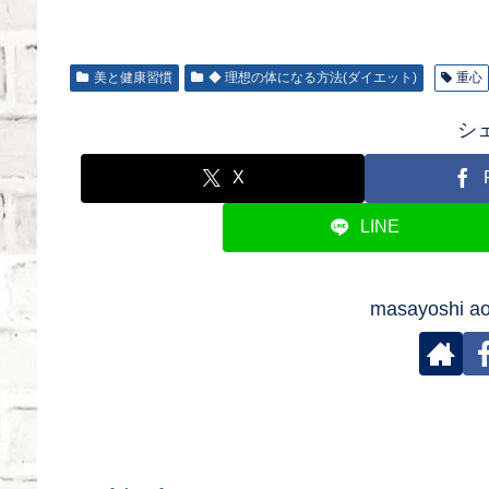
美と健康習慣
◆ 理想の体になる方法(ダイエット)
重心
シ
X
LINE
masayoshi