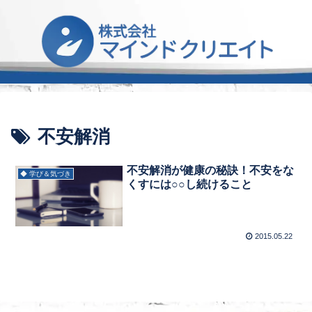
不安解消
不安解消が健康の秘訣！不安をな
◆ 学び＆気づき
くすには○○し続けること
2015.05.22