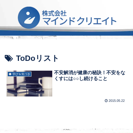
ToDoリスト
不安解消が健康の秘訣！不安をな
◆ 学び＆気づき
くすには○○し続けること
2015.05.22