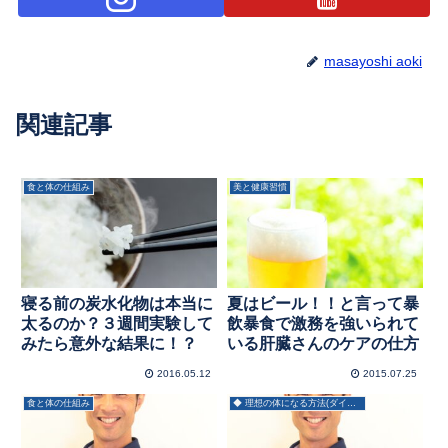
masayoshi aoki
関連記事
食と体の仕組み
美と健康習慣
寝る前の炭水化物は本当に
夏はビール！！と言って暴
太るのか？３週間実験して
飲暴食で激務を強いられて
みたら意外な結果に！？
いる肝臓さんのケアの仕方
2016.05.12
2015.07.25
食と体の仕組み
◆ 理想の体になる方法(ダイエット)