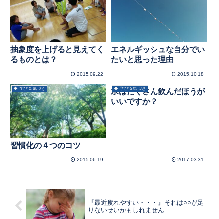
抽象度を上げると見えてく
エネルギッシュな自分でい
るものとは？
たいと思った理由
2015.09.22
2015.10.18
◆ 学び＆気づき
◆ 学び＆気づき
水はたくさん飲んだほうが
いいですか？
習慣化の４つのコツ
2015.06.19
2017.03.31
『最近疲れやすい・・・』それは○○が足
りないせいかもしれません