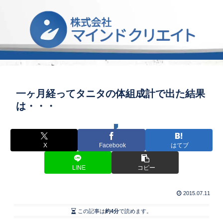
一ヶ月経ってタニタの体組成計で出た結果
は・・・
◆ 学び＆気づき
X
Facebook
はてブ
LINE
コピー
2015.07.11
この記事は
約4分
で読めます。