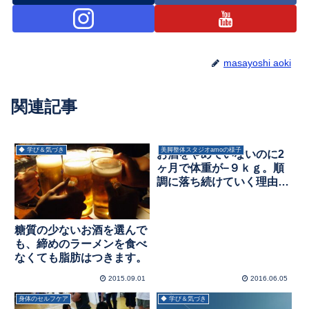
masayoshi aoki
関連記事
◆ 学び＆気づき
美脚整体スタジオamoの様子
お酒をやめていないのに2
ヶ月で体重が−９ｋｇ。順
調に落ち続けていく理由と
は？
糖質の少ないお酒を選んで
も、締めのラーメンを食べ
なくても脂肪はつきます。
2015.09.01
2016.06.05
身体のセルフケア
◆ 学び＆気づき