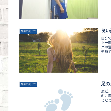
良い
身体の使い方
自分
上一
グや
姿勢
足の
身体の使い方
最近
面に
じだ