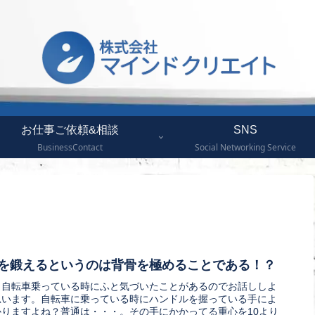
お仕事ご依頼&相談
SNS
BusinessContact
Social Networking Service
を鍛えるというのは背骨を極めることである！？
、自転車乗っている時にふと気づいたことがあるのでお話ししよ
思います。自転車に乗っている時にハンドルを握っている手によ
かりますよね？普通は・・・。その手にかかってる重心を10より