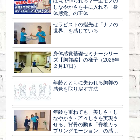
は点で作られる？一生モノの
しなやかさを手に入れる「身
体感覚」の正体
セラピストの指先は「ナノの
世界」を感じている
身体感覚基礎セミナーシリー
ズ【胸郭編】の様子（2026年
２月17日）
年齢とともに失われる胸郭の
感覚を取り戻す方法
年齢を重ねても、美しさ・し
なやかさ・若々しさを実現さ
せる、背骨の動き「脊椎カッ
プリングモーション」の感覚
とは？