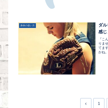
ダル
身体の使い方
感じ
『こ
りま
てま
かね
しま
前
1