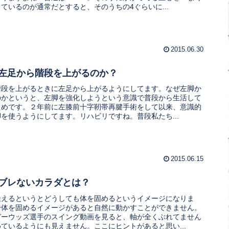
ているのが通常だとすると、そのうちの4ぐらいに...
2015.06.30
左足から階段を上がるのか？
階段を上がるときに左足から上がるようにしてます。なぜ左脚か
のかというと、左脚を強化しようという意識で普段から生活して
ためです。２年前に左膝前十字靭帯再腱手術をして以来、意識的
を使うようにしてます。リハビリですね。普段私たち...
2015.06.15
ブレないカラダとは？
鍛えるというとどうしても体を固めるというイメージになりま
身体を固めるイメージがあると自然に動かすことができません。
ガーウッズ選手のスイング動画を見ると、軸が全くぶれてません
ているようにも見えません。ここにヒントがあると思い...