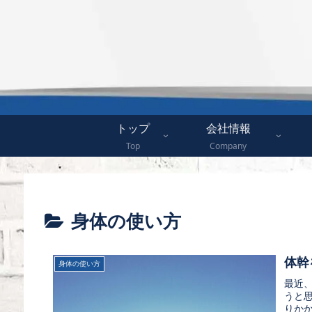
トップ
会社情報
Top
Company
身体の使い方
体幹
身体の使い方
最近
うと
りか