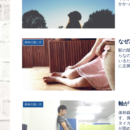
かかっ
なぜ
身体の使い方
駅の
らな
いる
に左脚
軸が
身体の使い方
体幹
す。
タイ
が固め