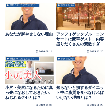
◆ 理想の体になる方法(ダイエット)
◆ 学び＆気づき
あなたが脚やせしない理由
アンフォゲッタブル・コン
サートは豪華ゲスト、内容
盛りだくさんの素敵すぎる
コンサートでした
2016.09.14
2015.12.26
◆ 理想の体になる方法(ダイエット)
◆ 学び＆気づき
小尻・美尻になるために真
知らないと損するダイエッ
っ先になおしておきたい、
ト中に脂質を食べなければ
ねじれるクセとは？
いけない理由とは？
2019.11.05
2016.06.29