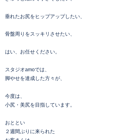
垂れたお尻をヒップアップしたい、
骨盤周りをスッキリさせたい、
はい、お任せください。
スタジオamoでは、
脚やせを達成した方々が、
今度は、
小尻・美尻を目指しています。
おととい
２週間ぶりに来られた