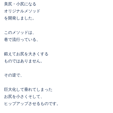
美尻・小尻になる
オリジナルメソッド
を開発しました。
このメソッドは、
巷で流行っている、
鍛えてお尻を大きくする
ものではありません。
その逆で、
巨大化して垂れてしまった
お尻を小さくそして、
ヒップアップさせるものです。