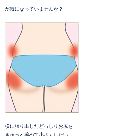
が気になっていませんか？
横に張り出したどっしりお尻を
ぎゅっと縮めて小さくしたい、