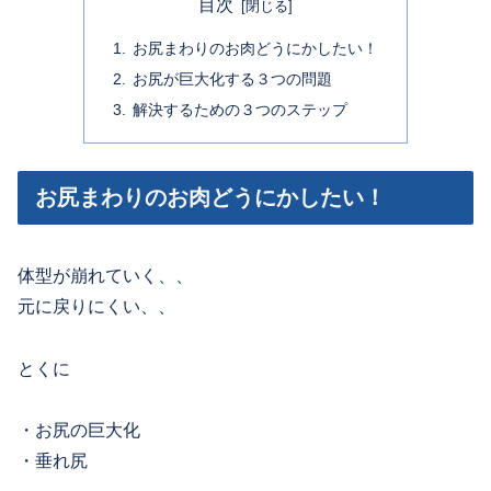
目次
お尻まわりのお肉どうにかしたい！
お尻が巨大化する３つの問題
解決するための３つのステップ
お尻まわりのお肉どうにかしたい！
体型が崩れていく、、
元に戻りにくい、、
とくに
・お尻の巨大化
・垂れ尻