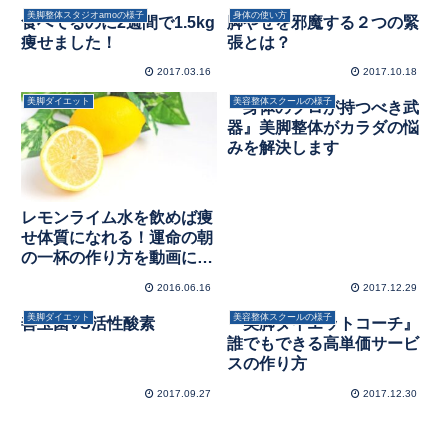
美脚整体スタジオamoの様子
身体の使い方
食べてるのに2週間で1.5kg
脚やせを邪魔する２つの緊
痩せました！
張とは？
2017.03.16
2017.10.18
美脚ダイエット
美容整体スクールの様子
『身体のプロが持つべき武
器』美脚整体がカラダの悩
みを解決します
レモンライム水を飲めば痩
せ体質になれる！運命の朝
の一杯の作り方を動画にし
ました。
2016.06.16
2017.12.29
美脚ダイエット
美容整体スクールの様子
善玉菌VS活性酸素
『美脚ダイエットコーチ』
誰でもできる高単価サービ
スの作り方
2017.09.27
2017.12.30