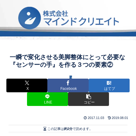
一瞬で変化させる美脚整体にとって必要な
『センサーの手』を作る３つの要素②
美と健康習慣
X
Facebook
はてブ
LINE
コピー
2017.11.03
2019.08.01
この記事は
約2分
で読めます。