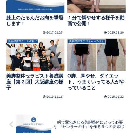
膝上のたるんだお肉を撃退
１分で脚やせする様子を動
します！
画で公開！
2017.01.27
2020.08.26
美容整体スクールの様子
美脚整体スタジオamoの様子
美脚整体セラピスト養成講
O脚、脚やせ、ダイエッ
座【第２回】大阪講座の様
ト、うまくいってる人がや
子
っていること
2019.11.18
2018.05.22
一瞬で変化させる美脚整体にとって必要
な 『センサーの手』を作る３つの要素①