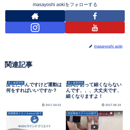
masayoshi aokiをフォローする
masayoshi aoki
関連記事
美と健康習慣
美と健康習慣
痩せたいんですけど運動は
筋肉があって細くならない
何をすればいいですか？
んです、、、大丈夫です、
細くなりますよ！
2017.04.01
2017.06.24
美脚整体スタジオamoの様子
美容整体スクールの様子