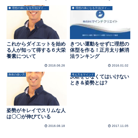
◆ 理想の体になる方法(ダイエット)
◆ 理想の体になる方法(ダイエット)
これからダイエットを始め
きつい運動をせずに理想の
る人が知って得する６大栄
体型を作る！正月太り解消
養素について
法ランキング
2016.06.26
2016.01.02
身体の使い方
考え方＆マインド
決断をしなくてはいけない
とき＆姿勢とは?
姿勢がキレイでスリムな人
は〇〇が伸びている
2016.08.18
2017.11.05