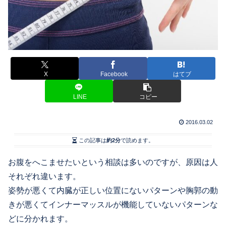
X
Facebook
はてブ
LINE
コピー
2016.03.02
この記事は
約2分
で読めます。
お腹をへこませたいという相談は多いのですが、原因は人
それぞれ違います。
姿勢が悪くて内臓が正しい位置にないパターンや胸郭の動
きが悪くてインナーマッスルが機能していないパターンな
どに分かれます。