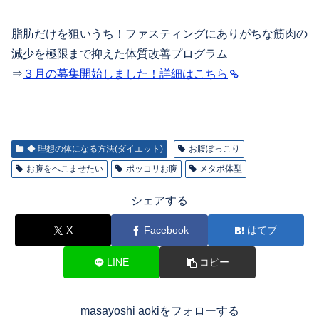
脂肪だけを狙いうち！ファスティングにありがちな筋肉の
減少を極限まで抑えた体質改善プログラム
⇒
３月の募集開始しました！詳細はこちら
◆ 理想の体になる方法(ダイエット)
お腹ぽっこり
お腹をへこませたい
ポッコリお腹
メタボ体型
シェアする
X
Facebook
はてブ
LINE
コピー
masayoshi aokiをフォローする