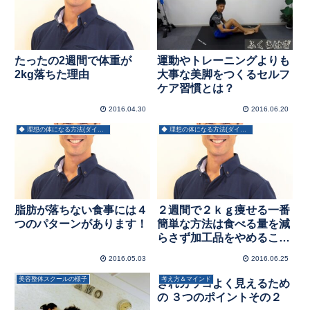
たったの2週間で体重が
運動やトレーニングよりも
2kg落ちた理由
大事な美脚をつくるセルフ
ケア習慣とは？
2016.04.30
2016.06.20
◆ 理想の体になる方法(ダイエット)
◆ 理想の体になる方法(ダイエット)
脂肪が落ちない食事には４
２週間で２ｋｇ痩せる一番
つのパターンがあります！
簡単な方法は食べる量を減
らさず加工品をやめること
です
2016.05.03
2016.06.25
美容整体スクールの様子
考え方＆マインド
きれカッコよく見えるため
の ３つのポイントその２