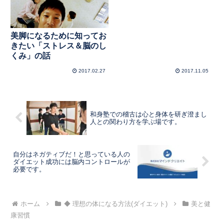
美脚になるために知ってお
きたい「ストレス＆脳のし
くみ」の話
2017.02.27
2017.11.05
和身塾での稽古は心と身体を研ぎ澄まし
人との関わり方を学ぶ場です。
自分はネガティブだ！と思っている人の
ダイエット成功には脳内コントロールが
必要です。
ホーム
◆ 理想の体になる方法(ダイエット)
美と健
康習慣