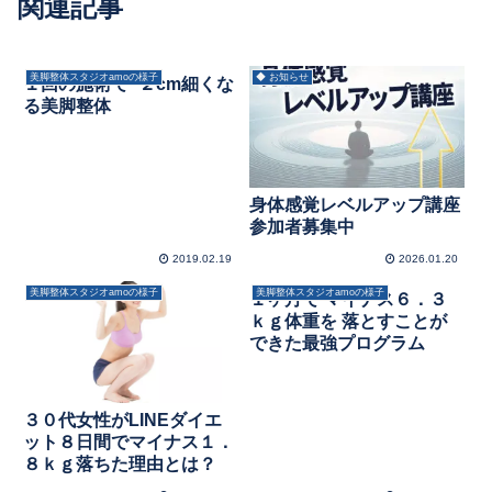
関連記事
美脚整体スタジオamoの様子
◆ お知らせ
１回の施術で−２cm細くな
る美脚整体
身体感覚レベルアップ講座
参加者募集中
2019.02.19
2026.01.20
美脚整体スタジオamoの様子
美脚整体スタジオamoの様子
１ヶ月で マイナス６．３
ｋｇ体重を 落とすことが
できた最強プログラム
３０代女性がLINEダイエ
ット８日間でマイナス１．
８ｋｇ落ちた理由とは？