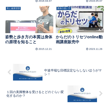
2016.04.07
2016.05.07
美と健康習慣
身体の使い方
姿勢と歩き方の本質は身体
からだのトリセツonline動
の原理を知ること
画講座販売中
2015.12.21
2023.11.26
中途半端な目標設定ならしないほうがマ
シ！
１回の美脚整体を受けるとどのぐらい変
化するのか？