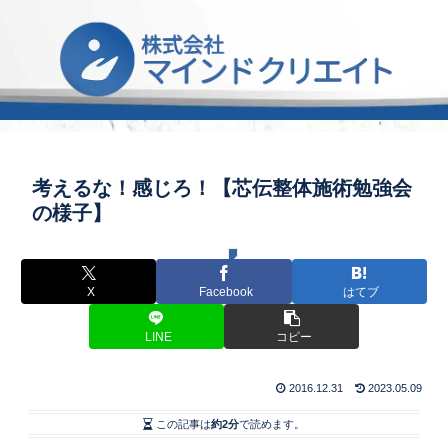
考えるな！感じろ！【芯伝整体施術勉強会
の様子】
◆ 講座＆セミナーなど
X
Facebook
はてブ
LINE
コピー
2016.12.31
2023.05.09
この記事は
約2分
で読めます。