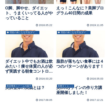
O脚、脚やせ、ダイエッ
えっ！こんなに？美脚プロ
ト、うまくいってる人がや
グラム40日間の成果
っていること
2018.05.22
2019.11.05
◆ 理想の体になる方法(ダイエット)
◆ 理想の体になる方法(ダイエット)
ダイエット中でもお酒は飲
脂肪が落ちない食事には４
みたい！痩せ体質の人が必
つのパターンがあります！
ず実践する朝食コントロー
ル術
2016.03.20
2016.05.03
美容整体スクールの様子
美脚ダイエット
美脚整体の奥義とは？
美Bodyラインの作り方講
座開催しました！
2017.09.05
2017.12.21