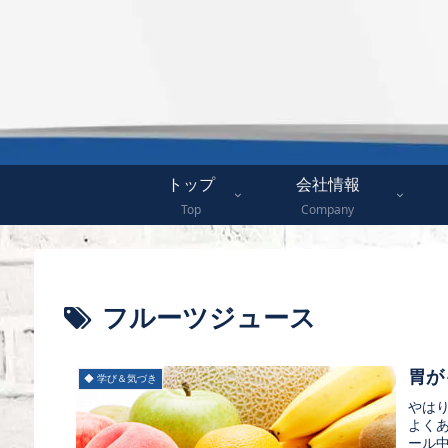
トップ
会社情報
Top
Company
フルーツジュース
胃が
◆ 学び＆気づき
やは
よく
ール