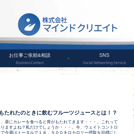
お仕事ご依頼&相談
SNS
BusinessContact
Social Networking Service
もたれたのときに飲むフルーツジュースとは！？
り、昼にカレーを食べると胃がもたれてきます・・・。これって
ありますよね？私だけでしょうか・・・。今、ウェイトコントロ
中で今週はトータルで１８，５００キロカロリー摂取を目標にし