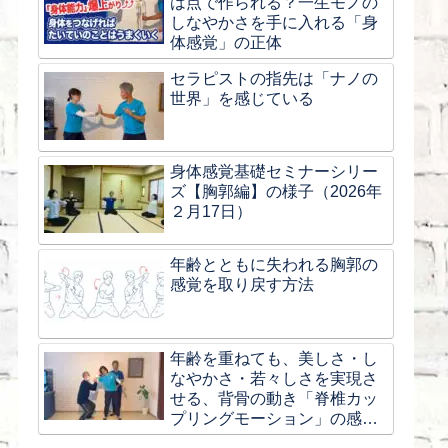
は点で作られる？一生モノの
しなやかさを手に入れる「身
体感覚」の正体
セラピストの指先は「ナノの
世界」を感じている
身体感覚基礎セミナーシリー
ズ【胸郭編】の様子（2026年
２月17日）
年齢とともに失われる胸郭の
感覚を取り戻す方法
年齢を重ねても、美しさ・し
なやかさ・若々しさを実現さ
せる、背骨の動き「脊椎カッ
プリングモーション」の感覚
とは？