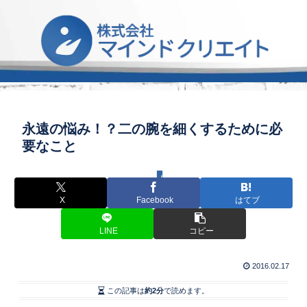
永遠の悩み！？二の腕を細くするために必
要なこと
身体のセルフケア
X
Facebook
はてブ
LINE
コピー
2016.02.17
この記事は
約2分
で読めます。