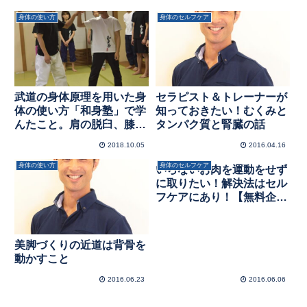
身体の使い方
身体のセルフケア
武道の身体原理を用いた身
セラピスト＆トレーナーが
体の使い方「和身塾」で学
知っておきたい！むくみと
んたこと。肩の脱臼、膝の
タンパク質と腎臓の話
前十字靭帯断裂からの復
2018.10.05
2016.04.16
帰、メンタルでの成長、ビ
ジネスの成果、などなど。
身体の使い方
身体のセルフケア
いらないお肉を運動をせず
に取りたい！解決法はセル
フケアにあり！【無料企
画】美脚ダイエットプロジ
ェクトただいま準備中！
美脚づくりの近道は背骨を
動かすこと
2016.06.23
2016.06.06