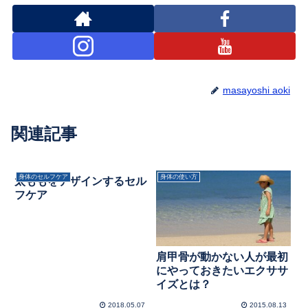
masayoshi aoki
関連記事
身体のセルフケア
身体の使い方
太ももをデザインするセル
フケア
肩甲骨が動かない人が最初
にやっておきたいエクササ
イズとは？
2018.05.07
2015.08.13