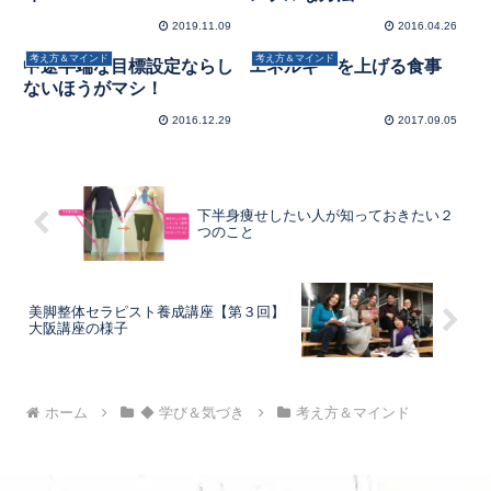
2019.11.09
2016.04.26
考え方＆マインド
考え方＆マインド
中途半端な目標設定ならし
エネルギーを上げる食事
ないほうがマシ！
2016.12.29
2017.09.05
下半身痩せしたい人が知っておきたい２
つのこと
美脚整体セラピスト養成講座【第３回】
大阪講座の様子
ホーム
◆ 学び＆気づき
考え方＆マインド