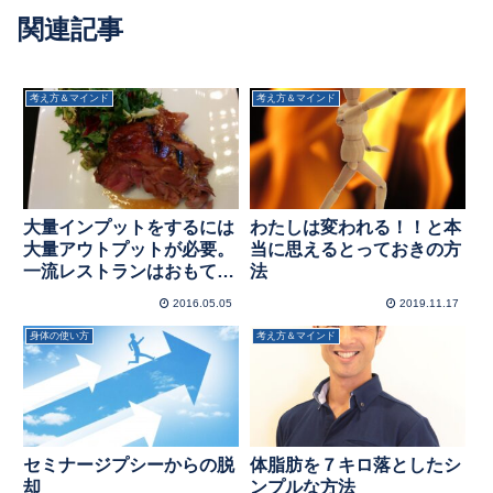
関連記事
考え方＆マインド
考え方＆マインド
大量インプットをするには
わたしは変われる！！と本
大量アウトプットが必要。
当に思えるとっておきの方
一流レストランはおもてな
法
しが超がつくほど凄かっ
2016.05.05
2019.11.17
た！
身体の使い方
考え方＆マインド
セミナージプシーからの脱
体脂肪を７キロ落としたシ
却
ンプルな方法