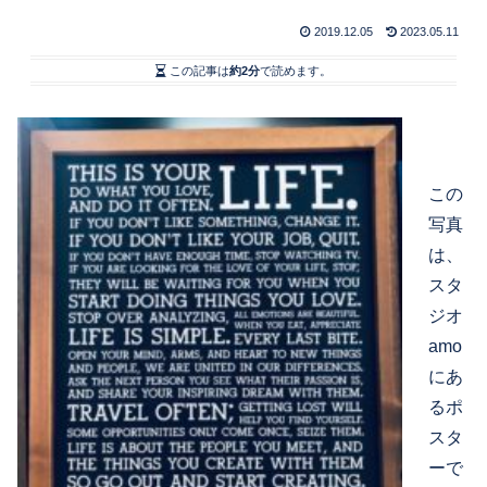
2019.12.05
2023.05.11
この記事は
約2分
で読めます。
この
写真
は、
スタ
ジオ
amo
にあ
るポ
スタ
ーで