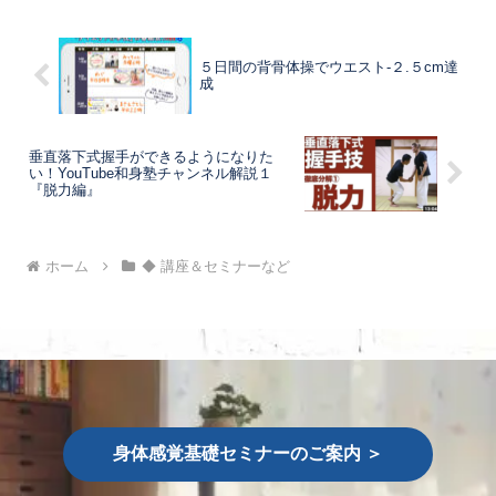
５日間の背骨体操でウエスト-２.５cm達
成
垂直落下式握手ができるようになりた
い！YouTube和身塾チャンネル解説１
『脱力編』
ホーム
◆ 講座＆セミナーなど
身体感覚基礎セミナーのご案内 ＞