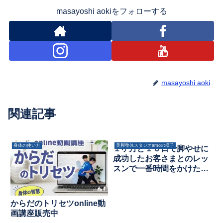
masayoshi aokiをフォローする
masayoshi aoki
関連記事
身体の使い方
美脚整体スタジオamoの様子
１ヶ月と１０日で脚やせに
成功したお客さまとのレッ
スンで一番時間をかけたこ
ととは？
からだのトリセツonline動
画講座販売中