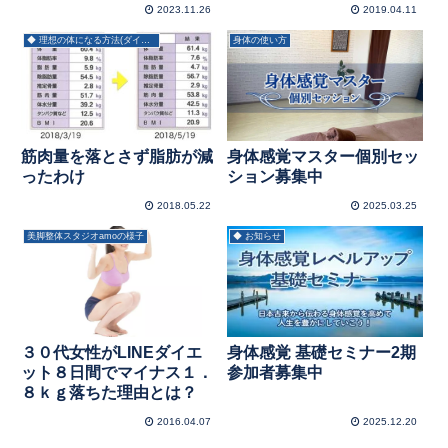
2023.11.26
2019.04.11
◆ 理想の体になる方法(ダイエット)
身体の使い方
筋肉量を落とさず脂肪が減
身体感覚マスター個別セッ
ったわけ
ション募集中
2018.05.22
2025.03.25
美脚整体スタジオamoの様子
◆ お知らせ
３０代女性がLINEダイエ
身体感覚 基礎セミナー2期
ット８日間でマイナス１．
参加者募集中
８ｋｇ落ちた理由とは？
2016.04.07
2025.12.20