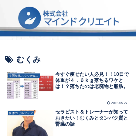
むくみ
今すぐ痩せたい人必見！！10日で
美脚整体スタジオamoの様子
体重が４．６ｋｇ落ちるワケと
は！？落ちたのは老廃物と脂肪。
2016.05.27
セラピスト＆トレーナーが知って
身体のセルフケア
おきたい！むくみとタンパク質と
腎臓の話